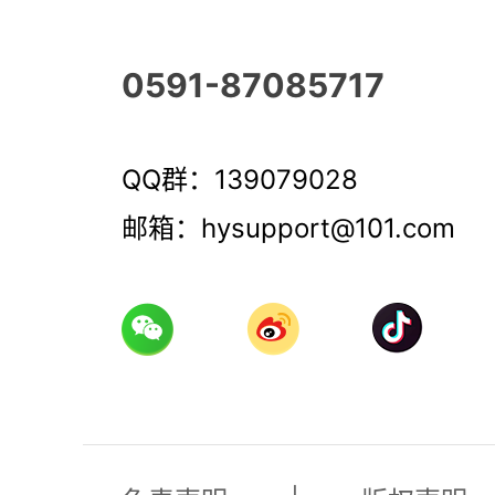
0591-87085717
QQ群：139079028
邮箱：hysupport@101.com