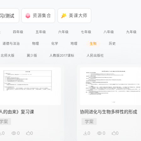
习/测试
资源集合
美课大师
级
四年级
五年级
六年级
七年级
八年级
九年级
道德与法治
物理
化学
地理
生物
历史
北师大版
冀少版
人教版2017课标
人民出版社
人的由来》复习课
协同进化与生物多样性的形成
学案
学案
0
0
0
0
0
0