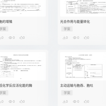
胞的增殖
光合作用与能量转化
学案
学案
0
0
0
0
0
0
低化学反应活化能的酶
主动运输与胞吞、胞吐
学案
学案
0
0
0
0
0
0