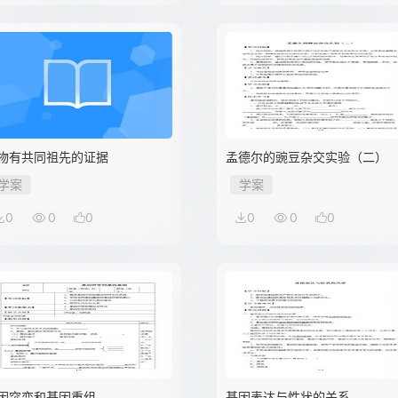
物有共同祖先的证据
孟德尔的豌豆杂交实验（二）
学案
学案
0
0
0
0
0
0
因突变和基因重组
基因表达与性状的关系