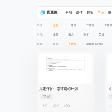
资源库
全部
课件
教案
学案
练
年级:
全部
一年级
二年级
三年
学科:
全部
语文
数学
英语
版本:
全部
人教版
部编版五四制
拟定保护生态环境的计划
《
学案
0
0
0