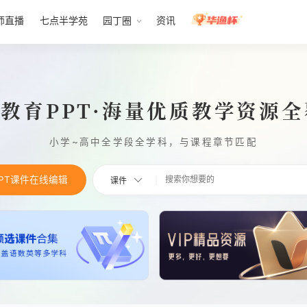
师直播
七点半学苑
园丁圈
资讯
1教育PPT·海量优质教学资源
小学~高中全学段全学科，与课程章节匹配
PPT课件在线编辑
课件