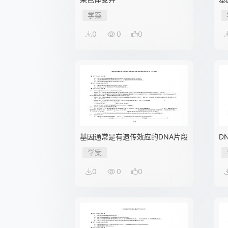
学案
0
0
0
基因通常是有遗传效应的DNA片段
D
学案
0
0
0