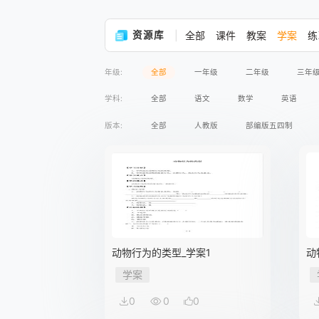
资源库
全部
课件
教案
学案
练
年级:
全部
一年级
二年级
三年
学科:
全部
语文
数学
英语
版本:
全部
人教版
部编版五四制
动物行为的类型_学案1
动
学案
0
0
0