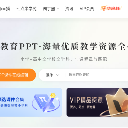
师直播
七点半学苑
园丁圈
资讯
VIP会员
1教育PPT·海量优质教学资源
小学~高中全学段全学科，与课程章节匹配
PPT课件在线编辑
课件