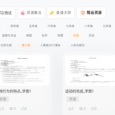
习/测试
资源集合
美课大师
精品资源
级
四年级
五年级
六年级
七年级
八年级
九年级
道德与法治
物理
化学
地理
生物
历史
北师大版
冀少版
人教版2017课标
人民出版社
物行为的特点_学案1
运动的完成_学案1
学案
学案
0
0
0
0
0
0