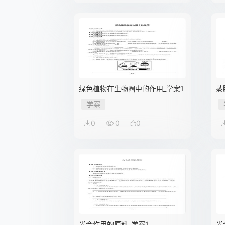
绿色植物在生物圈中的作用_学案1
蒸
学案
0
0
0
光合作用的原料_学案1
光