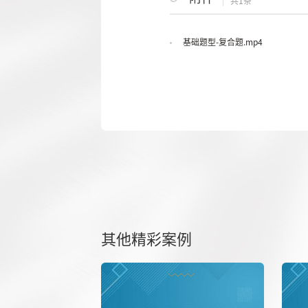
共1条
基础题型-复合题.mp4
其他精彩案例