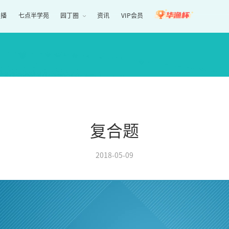
直播
七点半学苑
园丁圈
资讯
VIP会员
复合题
2018-05-09