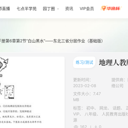
师直播
七点半学苑
园丁圈
资讯
VIP会员
下册第6章第2节“白山黑水”——东北三省分层作业（基础版）
练习/测试
更新时间：
提供商：
2023-02-08
络公司
文件大小：7.47
MB
标签： 初中、 网龙、 话题、 正规教育、 下册、 C端VIP订阅到B端
VIP、 八年级、 人民教育出版社（人教版）、 K12、 地理、 付费资
源
162
0