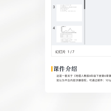
3
4
5
幻灯片
1
/
7
课件介绍
6
这是一套关于《地理人教版8年级下册第6章第
如认为平台内容涉嫌侵权，可通过邮件：101pp
7