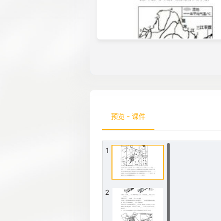
预览 - 课件
1
2