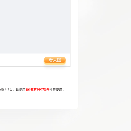
看大图
页数为7页，请使用
101教育PPT软件
打开使用；