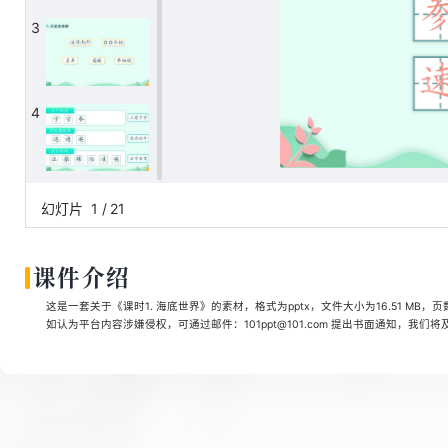
3
4
5
幻灯片
1
/
21
课件介绍
6
这是一套关于《课时1. 海底世界》的素材，格式为pptx，文件大小为16.51 MB，
如认为平台内容涉嫌侵权，可通过邮件：101ppt@101.com 提出书面通知，我们
7