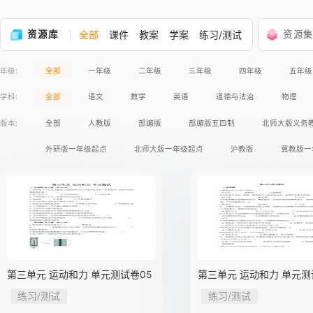
资源库
全部
课件
教案
学案
练习/测试
资源
年级:
全部
一年级
二年级
三年级
四年级
五年级
学科:
全部
语文
数学
英语
道德与法治
物理
版本:
全部
人教版
部编版
部编版五四制
北师大版义务
外研版一年级起点
北师大版一年级起点
沪教版
冀教版一
苏教版义务教育版
语文版义务教育版
冀人版义务教育版
人民版义务教育版
湘教版
商务印书馆
星球地图出版社
鲁教版五四制
教科版
沪粤版
科学出版社
广东教
苏教版2017课标
人民出版社
人教版A版2017课标
人教版
第三单元 运动和力 单元测试卷05
第三单元 运动和力 单元测
高等教育出版社
练习/测试
练习/测试