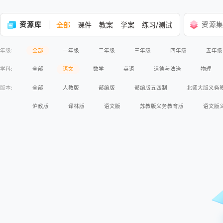
资源库
全部
课件
教案
学案
练习/测试
资源
年级:
全部
一年级
二年级
三年级
四年级
五年级
学科:
全部
语文
数学
英语
道德与法治
物理
版本:
全部
人教版
部编版
部编版五四制
北师大版义务
沪教版
译林版
语文版
苏教版义务教育版
语文版
高等教育出版社