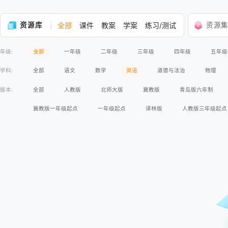
资源库
全部
课件
教案
学案
练习/测试
资源
年级:
全部
一年级
二年级
三年级
四年级
五年级
学科:
全部
语文
数学
英语
道德与法治
物理
版本:
全部
人教版
北师大版
冀教版
青岛版六年制
冀教版一年级起点
一年级起点
译林版
人教版三年级起点
人教版2017课标
北师大版2017课标
外研版2017课标
外