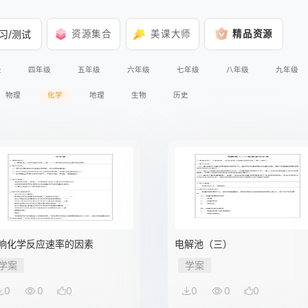
习/测试
资源集合
美课大师
精品资源
级
四年级
五年级
六年级
七年级
八年级
九年级
物理
化学
地理
生物
历史
响化学反应速率的因素
电解池（三）
学案
学案
0
0
0
0
0
0