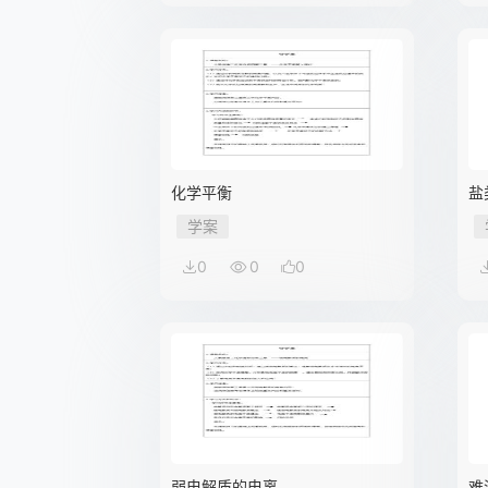
化学平衡
盐
学案
0
0
0
弱电解质的电离
难