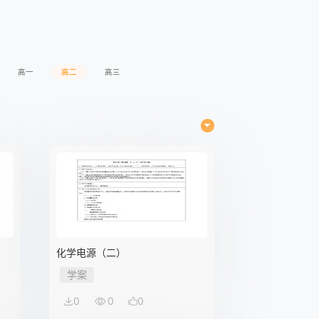
高一
高二
高三
化学电源（二）
学案
0
0
0