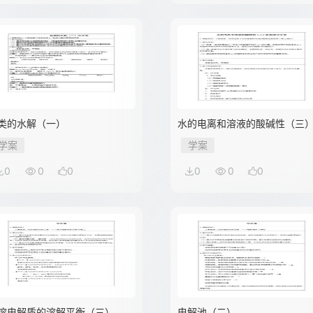
类的水解（一）
水的电离和溶液的酸碱性（三
学案
学案
0
0
0
0
0
0
溶电解质的溶解平衡（三）
电解池（二）