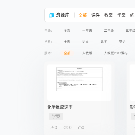
资源库
全部
课件
教案
学案
练
年级:
全部
一年级
二年级
三年
学科:
全部
语文
数学
英语
版本:
全部
人教版
人教版2017课标
化学反应速率
影
学案
0
0
0