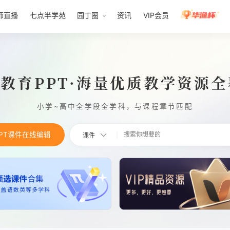
师直播
七点半学苑
园丁圈
资讯
VIP会员
1教育PPT·海量优质教学资源
小学~高中全学段全学科，与课程章节匹配
PPT课件在线编辑
课件