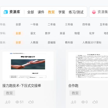
资源库
全部
课件
教案
学案
练习/测试
资源
年级:
全部
一年级
二年级
三年级
四年级
五年级
学科:
全部
语文
数学
英语
物理
化学
地
版本:
全部
人教版
部编版
教科版
人教版2017课标
接力跑技术-下压式交接棒
合作跑
教案
教案
0
51
0
0
0
0