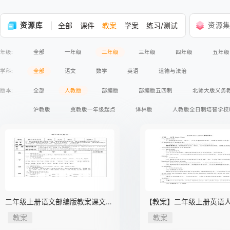
资源库
全部
课件
教案
学案
练习/测试
资源
年级:
全部
一年级
二年级
三年级
四年级
五年级
学科:
全部
语文
数学
英语
道德与法治
版本:
全部
人教版
部编版
部编版五四制
北师大版义务
沪教版
冀教版一年级起点
译林版
人教版全日制培智学校
二年级上册语文部编版教案课文
【教案】二年级上册英语
（二）《第三单元复习》
起点Unit 3 story time 02
教案
教案