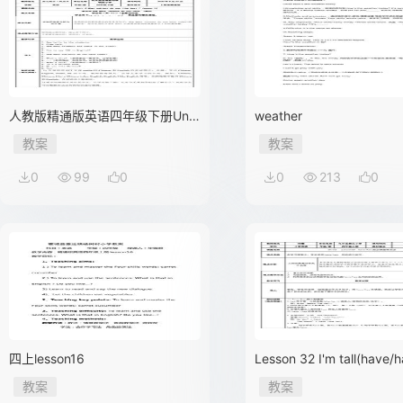
人教版精通版英语四年级下册Unit
weather
3 what subject do you
教案
教案
0
99
0
0
213
0
四上lesson16
Lesson 32 I'm tall(have/has 的正
确使用方法）
教案
教案