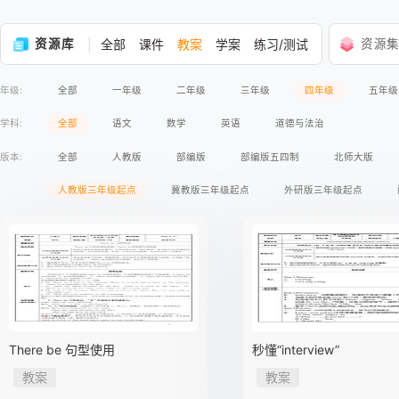
资源库
全部
课件
教案
学案
练习/测试
资源
年级:
全部
一年级
二年级
三年级
四年级
五年级
学科:
全部
语文
数学
英语
道德与法治
版本:
全部
人教版
部编版
部编版五四制
北师大版
人教版三年级起点
冀教版三年级起点
外研版三年级起点
There be 句型使用
秒懂“interview”
教案
教案