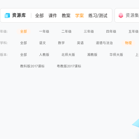
资源库
全部
课件
教案
学案
练习/测试
资源
年级:
全部
一年级
二年级
三年级
四年级
五年级
学科:
全部
语文
数学
英语
道德与法治
物理
版本:
全部
人教版
北师大版
湘教版
华师大版
上
教科版2017课标
粤教版2017课标