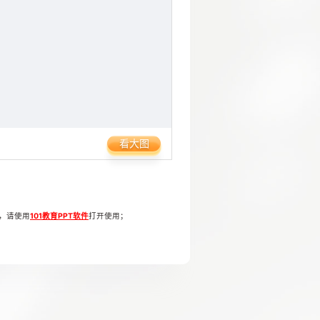
看大图
页，请使用
101教育PPT软件
打开使用；