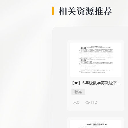
相关资源推荐
【★】5年级数学苏教版下册
教案第8单元《单元复习》
教案
0
112