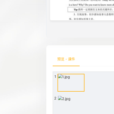
预览 - 课件
1
2