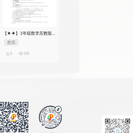
【★★】3年级数学苏教版下
册教案第9单元《数据的收集
教案
和整理（二）》
0
96