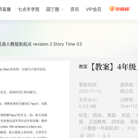
师直播
七点半学苑
园丁圈
资讯
VIP会员
版新起点 revision 2 Story Time 03
教案
更新时间：
提供商：
2021-11-12
络公司
文件大小：
分辨率：
0.03 MB
794*112
标签： 网龙、 教案、 优选、 人民教育出版社（人教版A版）、 上
册、 正规教育、 四年级、 高效备授课、 文档、 人民教育出版社
（人教版一年级起点）、 K12、 ZYK、 素材类型、 小学、 英语、
ZYKB
365
0