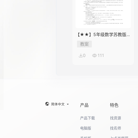
【★★】5年级数学苏教版下
册教案第8单元《单元复习》
教案
0
111
简体中文
产品
特色
产品下载
找资源
电脑版
找名师