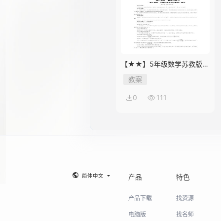
【★★】5年级数学苏教版下
册教案第8单元《单元复习》
教案
0
111
简体中文
产品
特色
产品下载
找资源
电脑版
找名师