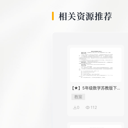
相关资源推荐
【★】5年级数学苏教版下册
教案第8单元《单元复习》
教案
0
112