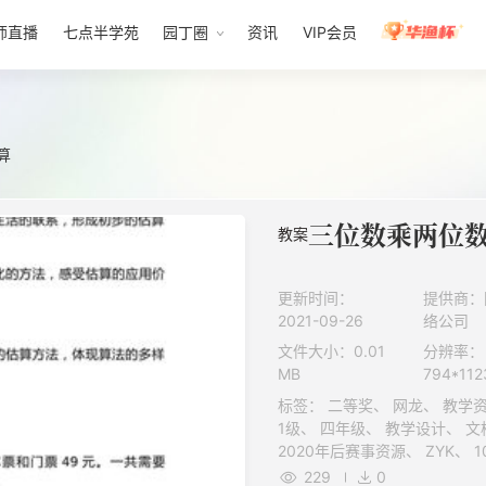
师直播
七点半学苑
园丁圈
资讯
VIP会员
算
三位数乘两位
教案
更新时间：
提供商：
2021-09-26
络公司
文件大小：0.01
分辨率：
MB
794*112
标签： 二等奖、 网龙、 教学资源、 教案、 新、 正规教育、 教案、
1级、 四年级、 教学设计、 文档、 K12、 获奖教案、 重难点教案、
2020年后赛事资源、 ZYK、 101教育PPT成套资源、 素材类型、
229
0