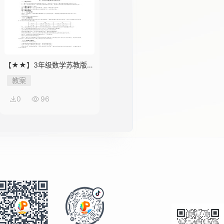
【★★】3年级数学苏教版下
册教案第9单元《数据的收集
教案
和整理（二）》
0
96