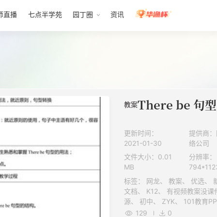
师直播
七点半学苑
园丁圈
资讯
There be 句型
教案
更新时间：
提供商：
2021-01-30
络公司
文件大小：0.01
分辨率：
MB
794*112
标签： 网龙、 教案、 优选、 新、 正规教育、 下册、 教案、 1级、
文档、 K12、 有视频教案没课件、 重难点教案、 2020年后赛事资
源、 初中、 ZYK、 101教育PPT成套资源、 素材类型、 人民教育出
129
0