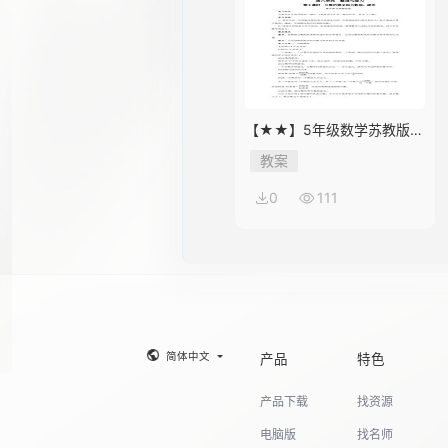
【★★】5年级数学苏教版下
册教案第8单元《单元复习》
教案
0
111
简体中文
产品
特色
产品下载
找资源
电脑版
找名师