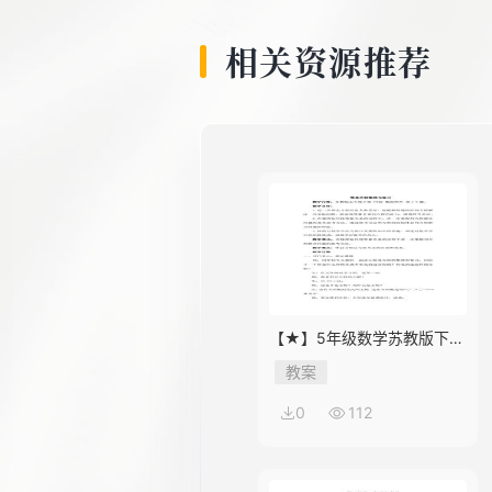
相关资源推荐
【★】5年级数学苏教版下册
教案第8单元《单元复习》
教案
0
112