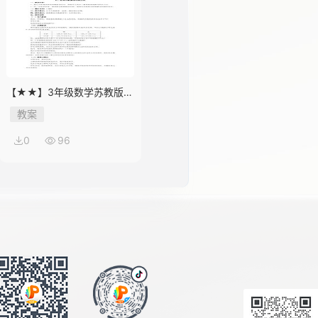
【★★】3年级数学苏教版下
册教案第9单元《数据的收集
教案
和整理（二）》
0
96