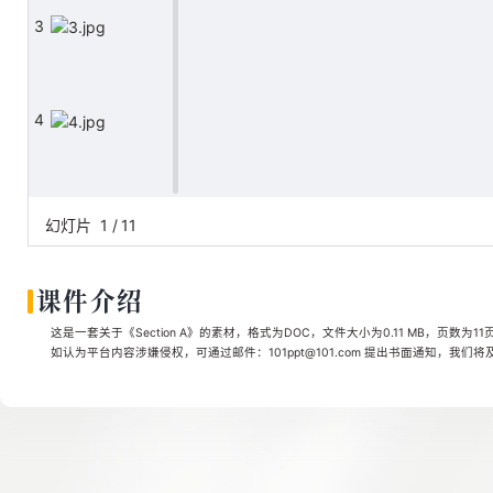
3
4
5
幻灯片
1
/
11
课件介绍
6
这是一套关于《Section A》的素材，格式为DOC，文件大小为0.11 MB，页数为1
如认为平台内容涉嫌侵权，可通过邮件：101ppt@101.com 提出书面通知，我们
7