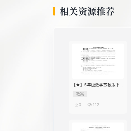
相关资源推荐
【★】5年级数学苏教版下册
教案第8单元《单元复习》
教案
0
112