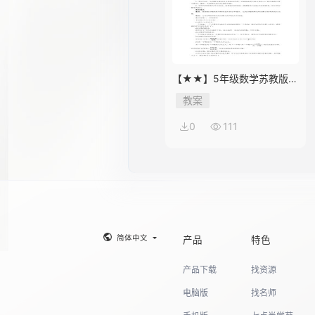
【★★】5年级数学苏教版下
册教案第8单元《单元复习》
教案
0
111
简体中文
产品
特色
产品下载
找资源
电脑版
找名师