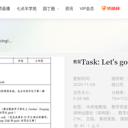
师直播
七点半学苑
园丁圈
资讯
VIP会员
pping!…
教案
更新时间：
提供商：
2020-11-06
络公司
文件大小：
分辨率：
0.06 MB
794*112
标签： 中央电教馆、 教学资源、 教案、 5级、 微课、 正规教育、
译林出版社（译林版）、 教学设计、 文档、 K12、 视频、 初中、
ZYK、 文档、 素材类型、 微软doc文件、 英语、 七年级、 上册、
ZYKB、 教案
41
0