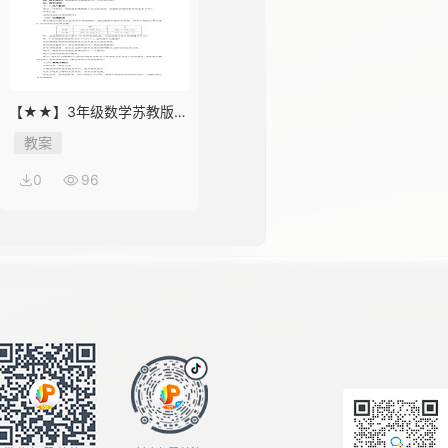
【★★】3年级数学苏教版下
册教案第9单元《数据的收集
教案
和整理（二）》
0
96