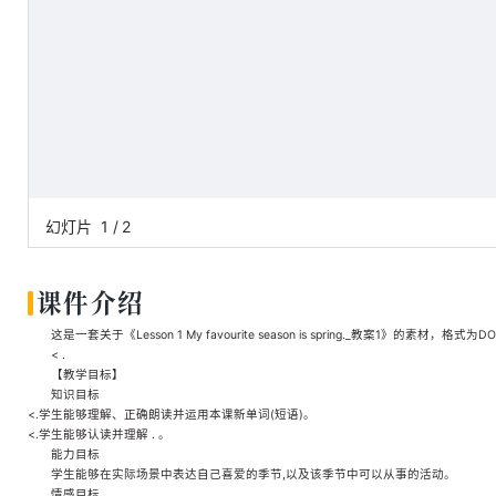
幻灯片
1
/
2
课件介绍
这是一套关于《Lesson 1 My favourite season is spring._教案1》的素材
< .
【教学目标】
知识目标
<.学生能够理解、正确朗读并运用本课新单词(短语)。
<.学生能够认读并理解 . 。
能力目标
学生能够在实际场景中表达自己喜爱的季节,以及该季节中可以从事的活动。
情感目标