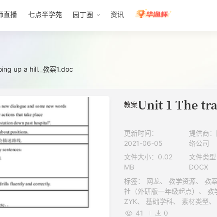
师直播
七点半学苑
园丁圈
资讯
going up a hill._教案1.doc
教案
更新时间：
提供商：
2021-06-05
络公司
文件大小：0.02
文件类型
MB
DOCX
标签： 网龙、 教学资源、 教案、 正规教育、 外语教学与研究出版
社（外研版一年级起点）、 教学设计、 文档、 K12、 下册、
ZYK、 基础学科、 素材类型、 小学、 4级、 其他媒体类型、 英
语、 ZYKB、 二年级、 教案
41
0