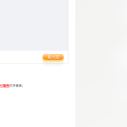
看大图
PPT软件
打开使用；