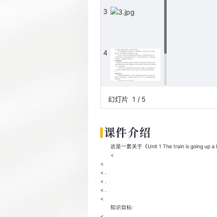
3
4
5
幻灯片
1
/
5
课件介绍
这是一套关于《Unit 1 The train is goi
<
<
< .
< .
< .
<
知识目标:
<．