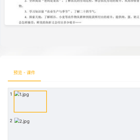
预览 - 课件
1
2