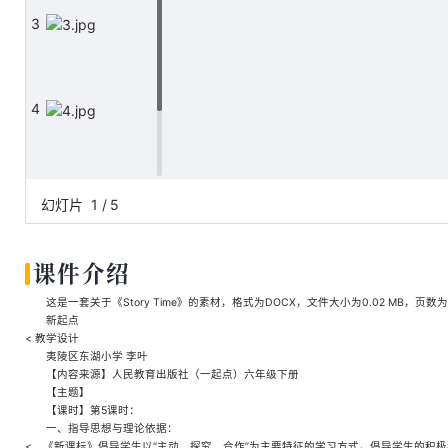
3
4
5
幻灯片
1
/
5
课件介绍
这是一套关于《Story Time》的素材，格式为DOCX，文件大小为0.02 MB，页数
新起点
< 教学设计
夷陵区东湖小学 李叶
【内容来源】人民教育出版社（一起点）六年级下册
【主题】
【课时】第5课时：
一、指导思想与理论依据：
<．《新课标》倡导学生以“主动、探究、合作”为主要特征的学习方式，倡导学生的积