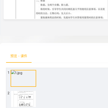
预览 - 课件
1
2