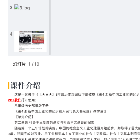
3
4
5
幻灯片
1
/
10
课件介绍
6
这是一套关于《【★★★】8年级历史部编版下册教案《第4课 新中国工业化的起步和
PPT软件
打开使用；
八年级历史部编版下册
《第4课 新中国工业化的起步和人民代表大会制度》教学设计
7
【单元介绍】
第二单元 社会主义制度的建立与社会主义建设的探索
随着第一个五年计划的实施，中国的社会主义工业化建设开始起步，并取得了巨大
<年，我国完成对农业、手工业和资本主义工商业的社会主义改造。社会主义基本制度
在探索社会主义建设道路的过程中，中国取得了重大成就，但也出现了“大跃进”“