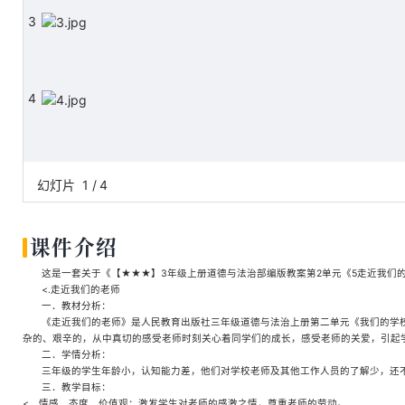
3
4
幻灯片
1
/
4
课件介绍
这是一套关于《【★★★】3年级上册道德与法治部编版教案第2单元《5走近我们的老
<.走近我们的老师
一．教材分析：
《走近我们的老师》是人民教育出版社三年级道德与法治上册第二单元《我们的学
杂的、艰辛的，从中真切的感受老师时刻关心着同学们的成长，感受老师的关爱，引起
二．学情分析：
三年级的学生年龄小，认知能力差，他们对学校老师及其他工作人员的了解少，还
三．教学目标：
<、情感、态度、价值观：激发学生对老师的感激之情，尊重老师的劳动。