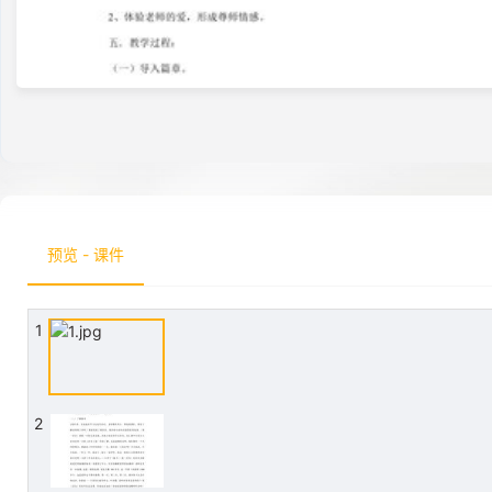
预览 - 课件
1
2