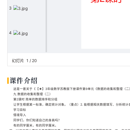
3
4
5
幻灯片
1
/
20
课件介绍
6
这是一套关于《【★】3年级数学苏教版下册课件第9单元《数据的收集和整理（二）》
九 数据的收集和整理（二）
第2课时 简单的数据排序和分组
让学生根据某一标准，确定统计对象。（重点）2. 能根据相关数据填写、分析统计
7
学习目标
情境导入
同学们，你们知道自己的身高吗？
有的同学厘米，有的同学厘米。