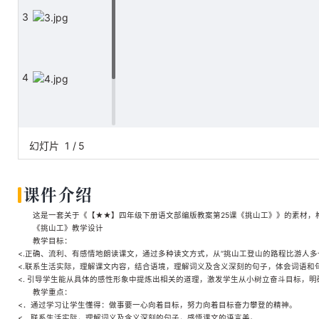
3
4
5
幻灯片
1
/
5
课件介绍
这是一套关于《【★★】四年级下册语文部编版教案第25课《挑山工》》的素材，格式
《挑山工》教学设计
教学目标：
<.正确、流利、有感情地朗读课文，通过多种读文方式，从“挑山工登山的路程比游人
<.联系生活实际，理解课文内容，结合语境，理解词义及含义深刻的句子，体会词语
<. 引导学生能从具体的感性形象中提炼出相关的道理，激发学生从小树立奋斗目标，
教学重点：
<．通过学习让学生懂得：做事要一心向着目标，努力向着目标奋力攀登的精神。
<．联系生活实际，理解词义及含义深刻的句子，感悟课文的语言美。