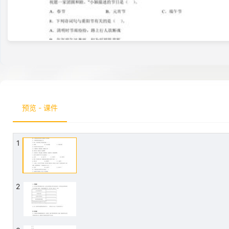
预览 - 课件
1
2