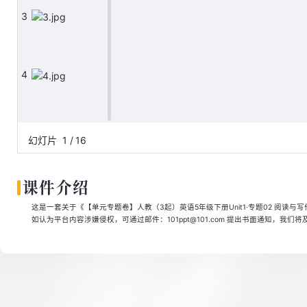
3
4
5
幻灯片
1
/
16
课件介绍
6
这是一套关于《【单元专题卷】人教（3起）英语5年级下册Unit1·专题02 阅读与写
如认为平台内容涉嫌侵权，可通过邮件：101ppt@101.com 提出书面通知，我们
7