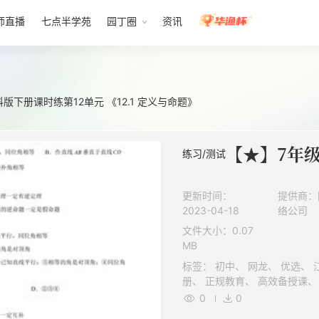
师直播
七点半学苑
园丁圈
资讯
版下册课时练第12单元 《12.1 定义与命题》
练习/测试
更新时间：
提供商：
2023-04-18
络公司
文件大小：0.07
MB
标签： 初中、 网龙、 优选、 江苏科学技术出版社（苏科版）、 下
0
0