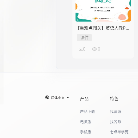
【重难点闯关】英语人教PEP
版5年级上册Unit 2
课件
0
0
简体中文
产品
特色
产品下载
找资源
电脑版
找名师
手机版
七点半学苑