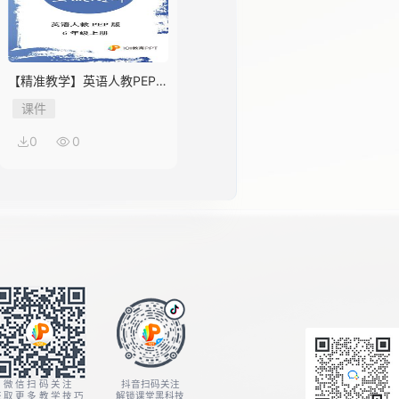
【精准教学】英语人教PEP版
6年级上册Unit 1★★★题库
课件
0
0
微信扫码关注
抖音扫码关注
获取更多教学技巧
解锁课堂黑科技