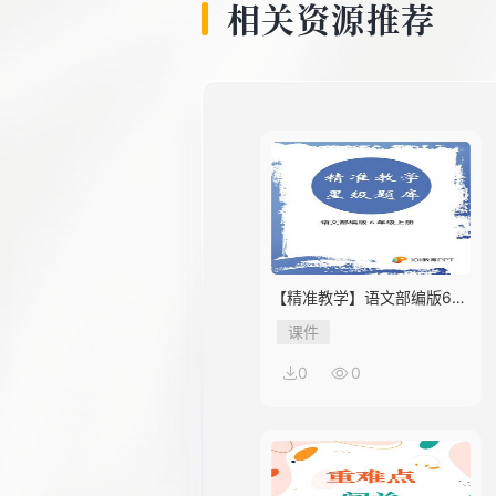
相关资源推荐
【精准教学】语文部编版6年
级上册第2单元★★★★题库
课件
0
0