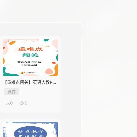
【重难点闯关】英语人教PEP
版6年级上册Unit 1
课件
0
0