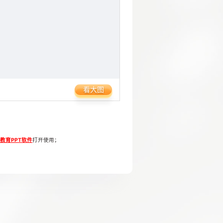
看大图
1教育PPT软件
打开使用；