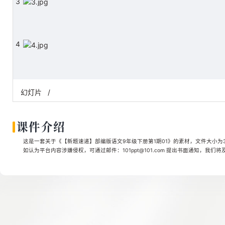
3
4
5
幻灯片
/
课件介绍
6
这是一套关于《【新题速递】部编版语文9年级下册第1期01》的素材，文件大小为3.2
如认为平台内容涉嫌侵权，可通过邮件：101ppt@101.com 提出书面通知，我们
7
8