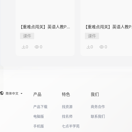
14
【重难点闯关】英语人教PEP
【重难点闯关】英语人教P
版5年级上册Unit 2
版4年级上册Unit 2
课件
课件
15
0
0
0
0
16
17
简体中文
产品
特色
我们
产品下载
找资源
商务合作
18
电脑版
找名师
联系我们
手机版
七点半学苑