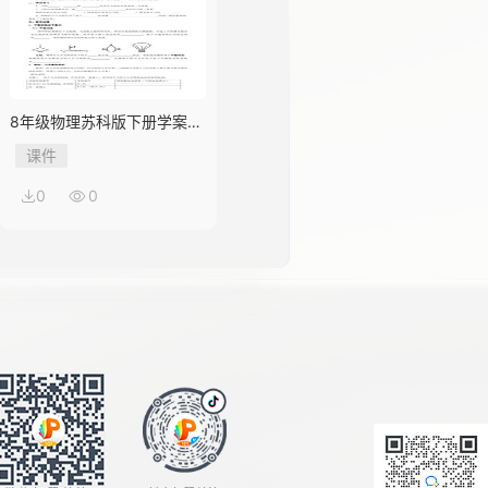
8年级物理苏科版下册学案
《9.1 二力平衡》
课件
0
0