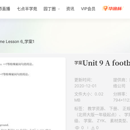
师直播
七点半学苑
园丁圈
资讯
VIP会员
game Lesson 6_学案1
学案
更新时间：
提供商：
2020-12-01
络公司
文件大小：0.02
分辨率：
MB
794*112
标签： 教学资源、 下册、 正规教育、 1级、 北京师范大学出版社
（北师大版一年级起点）、 学案、 教学设计、 文档、 K12、 五年
级、 学案、 ZYK、 素材类型、 小学、 其他媒体类型、 英语、 学习
资源、 ZYKB、 汉策、 教案
0
0