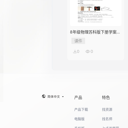
8年级物理苏科版下册学案
《10.1 压强》
课件
0
0
简体中文
产品
特色
产品下载
找资源
电脑版
找名师