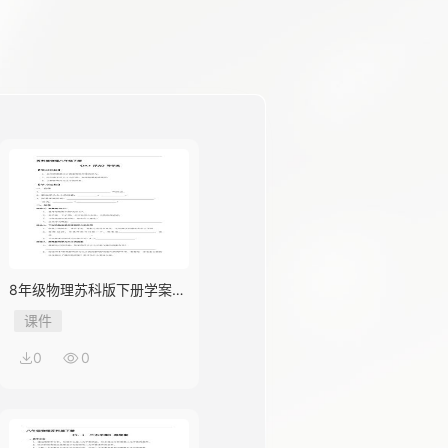
8年级物理苏科版下册学案
《10.4 浮力》
课件
0
0