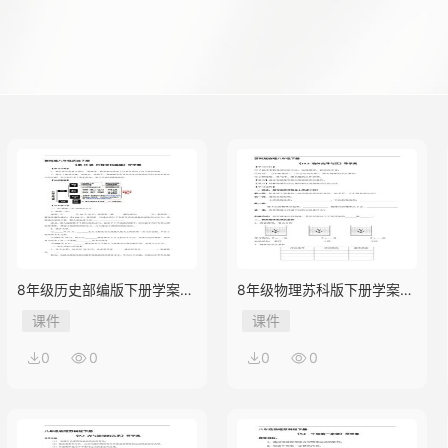
8年级历史部编版下册学案
8年级物理苏科版下册学案
《第18课 科技文化成就》
《10.5 物体的浮与沉》
课件
课件
0
0
0
0