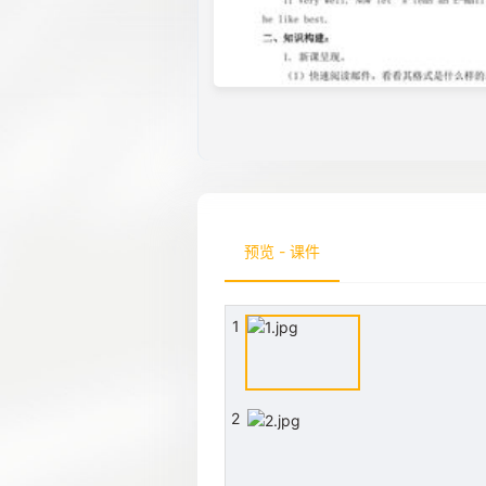
预览 - 课件
1
2