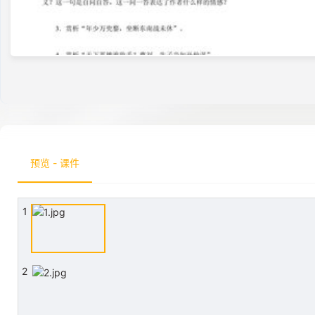
预览 - 课件
1
2