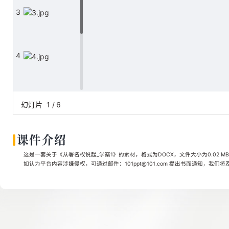
3
4
5
幻灯片
1
/
6
课件介绍
6
这是一套关于《从署名权说起_学案1》的素材，格式为DOCX，文件大小为0.02 M
如认为平台内容涉嫌侵权，可通过邮件：101ppt@101.com 提出书面通知，我们