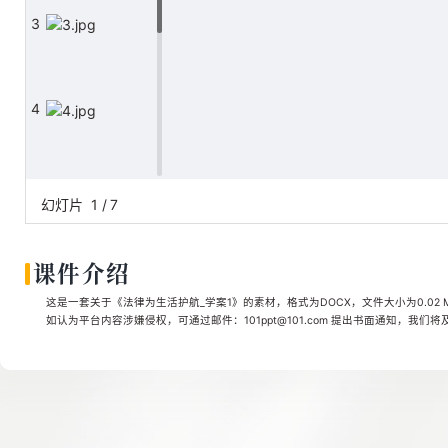
3
4
5
幻灯片
1
/
7
课件介绍
6
这是一套关于《法律为生活护航_学案1》的素材，格式为DOCX，文件大小为0.02 
如认为平台内容涉嫌侵权，可通过邮件：101ppt@101.com 提出书面通知，我们
7