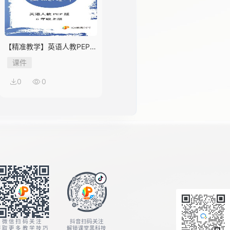
【精准教学】英语人教PEP版
6年级上册Unit 1★★★题库
课件
0
0
微信扫码关注
抖音扫码关注
获取更多教学技巧
解锁课堂黑科技