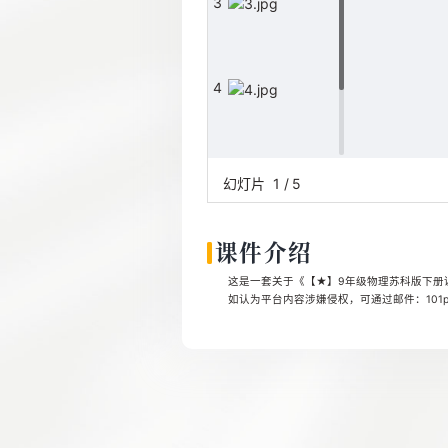
3
4
5
幻灯片
1
/
5
课件介绍
这是一套关于《【★】9年级物理苏科版下册课时
如认为平台内容涉嫌侵权，可通过邮件：101pp