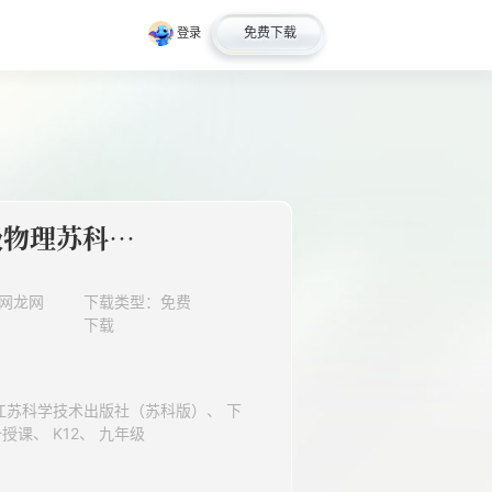
免费下载
登录
【★】9年级物理苏科版下册课时练第18章《18.4能量转化的基本规律》
网龙网
下载类型：免费
下载
册、 正规教育、 物理、 高效备授课、 K12、 九年级