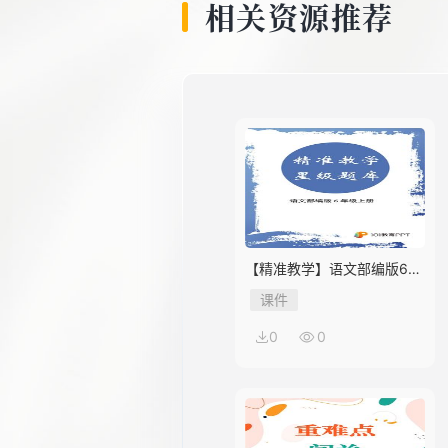
相关资源推荐
【精准教学】语文部编版6年
级上册第2单元★★★★题库
课件
0
0