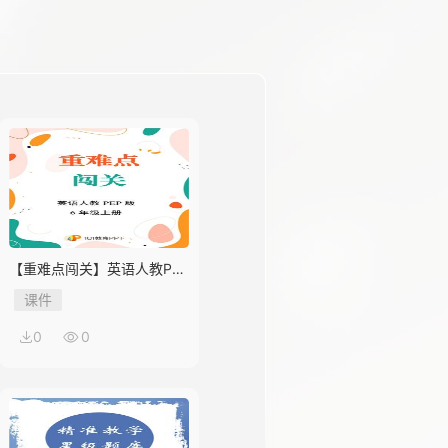
【重难点闯关】英语人教PEP
版6年级上册Unit 1
课件
0
0