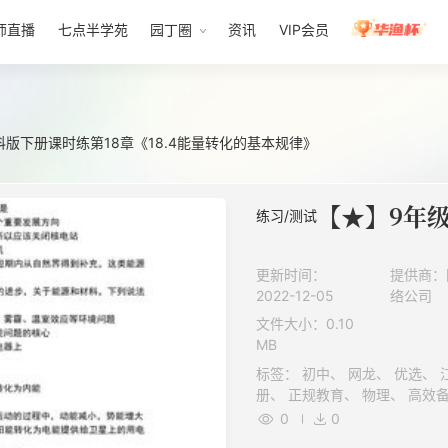
师直播
七点半学苑
园丁圈
资讯
VIP会员
版下册课时练第18章《18.4能量转化的基本规律》
练习/测试
更新时间：
提供商：
2022-12-05
络公司
文件大小：0.10
MB
标签： 初中、 网龙、 优选、 江苏科学技术出版社（苏科版）、 下
0
0