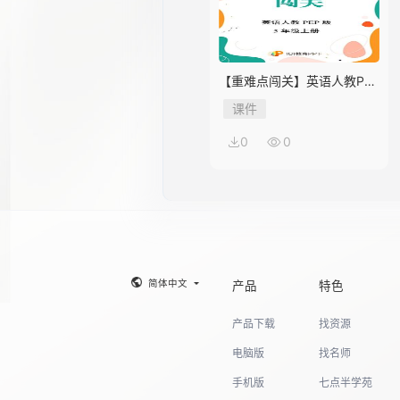
【重难点闯关】英语人教PEP
版5年级上册Unit 2
课件
0
0
简体中文
产品
特色
产品下载
找资源
电脑版
找名师
手机版
七点半学苑