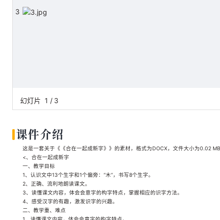
3
幻灯片
1
/
3
课件介绍
这是一套关于《《合在一起成新字》》的素材，格式为DOCX，文件大小为0.02 M
<、合在一起成新字
一、教学目标
1、认识文中13个生字和1个偏旁：“木”，书写8个生字。
2、正确、流利地朗读课文。
3、读懂课文内容，体会会意字的构字特点，掌握相应的识字方法。
4、感受汉字的有趣，激发识字的兴趣。
二、教学重、难点
1、读懂课文内容，体会会意字的构字特点。