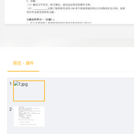
预览 - 课件
1
2