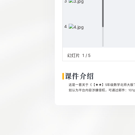
3
4
5
幻灯片
1
/
5
课件介绍
这是一套关于《【★★】5年级数学北师大版下册
如认为平台内容涉嫌侵权，可通过邮件：101pp