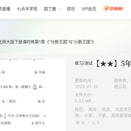
师直播
七点半学苑
园丁圈
资讯
VIP会员
师大版下册课时练第1章《“分数王国”与“小数王国”》
练习/测试
更新时间：
提供商：
2023-01-30
络公司
文件大小：
0.03 MB
标签： 网龙、 优选、 北京师范大学出版社（北师大版）、 正规教
0
0