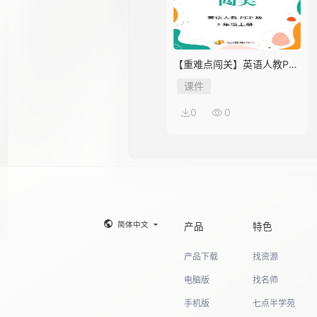
【重难点闯关】英语人教PEP
版5年级上册Unit 2
课件
0
0
简体中文
产品
特色
产品下载
找资源
电脑版
找名师
手机版
七点半学苑