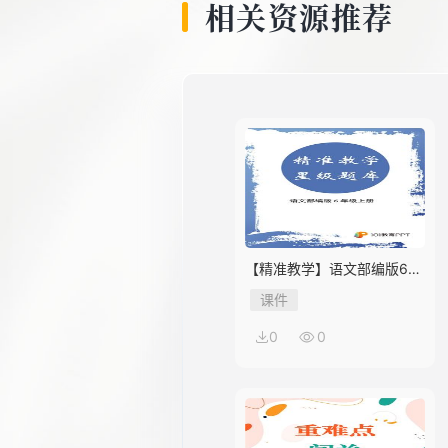
相关资源推荐
【精准教学】语文部编版6年
级上册第2单元★★★★题库
课件
0
0