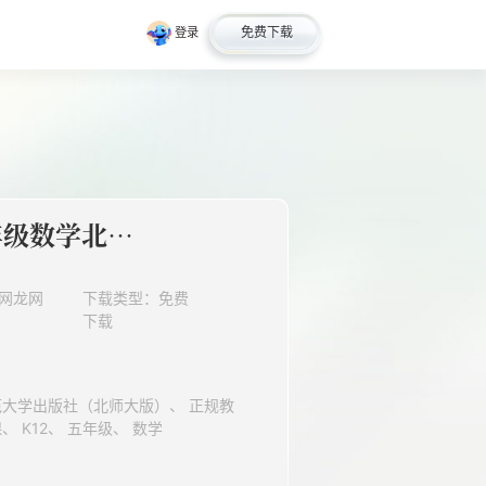
免费下载
登录
【★★】5年级数学北师大版下册课时练第1章《“分数王国”与“小数王国”》
网龙网
下载类型：免费
下载
育、 小学、 下册、 高效备授课、 K12、 五年级、 数学