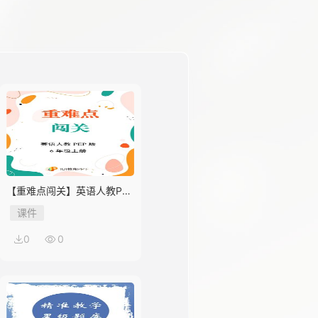
【重难点闯关】英语人教PEP
版6年级上册Unit 1
课件
0
0