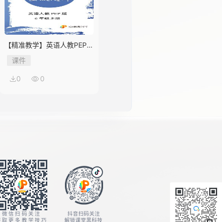
【精准教学】英语人教PEP版
6年级上册Unit 1★★★题库
课件
0
0
微信扫码关注
抖音扫码关注
获取更多教学技巧
解锁课堂黑科技