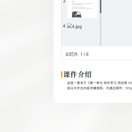
3
4
5
幻灯片
1
/
6
课件介绍
6
这是一套关于《第一单元 快乐学习 测试卷 02
如认为平台内容涉嫌侵权，可通过邮件：101pp