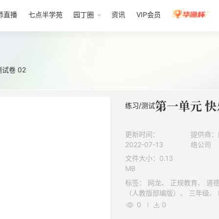
师直播
七点半学苑
园丁圈
资讯
VIP会员
试卷 02
练习/测试
更新时间：
提供商：
2022-07-13
络公司
文件大小：0.13
MB
标签： 网龙、 正规教育、 道德与法治、 小学、 人民教育出版社
0
0