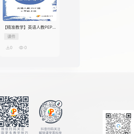
【精准教学】英语人教PEP版
6年级上册Unit 1★★★题库
课件
0
0
微信扫码关注
抖音扫码关注
获取更多教学技巧
解锁课堂黑科技