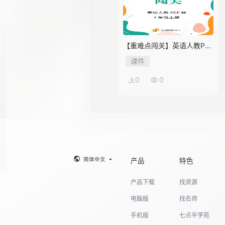
【重难点闯关】英语人教PEP
版5年级上册Unit 2
课件
0
0
简体中文
产品
特色
产品下载
找资源
电脑版
找名师
手机版
七点半学苑