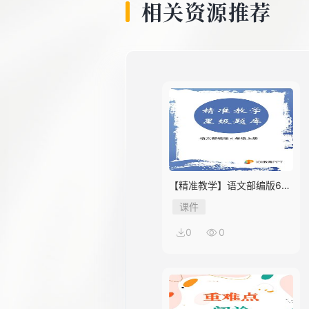
相关资源推荐
【精准教学】语文部编版6年
级上册第2单元★★★★题库
课件
0
0