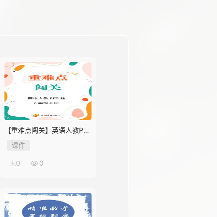
【重难点闯关】英语人教PEP
版6年级上册Unit 1
课件
0
0