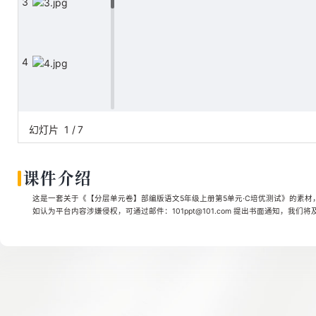
3
4
5
幻灯片
1
/
7
课件介绍
6
这是一套关于《【分层单元卷】部编版语文5年级上册第5单元·C培优测试》的素材，文
如认为平台内容涉嫌侵权，可通过邮件：101ppt@101.com 提出书面通知，我们
7