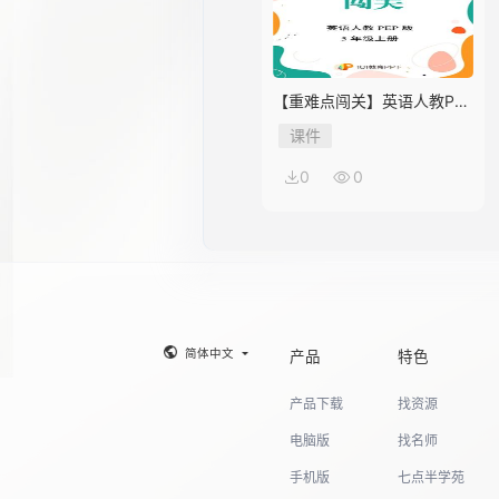
【重难点闯关】英语人教PEP
版5年级上册Unit 2
课件
0
0
简体中文
产品
特色
产品下载
找资源
电脑版
找名师
手机版
七点半学苑