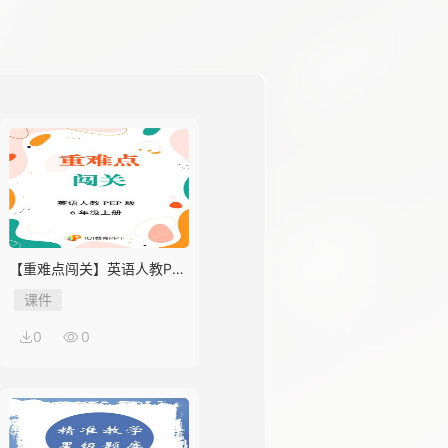
【重难点闯关】英语人教PEP
版6年级上册Unit 1
课件
0
0