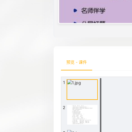
预览 - 课件
1
2