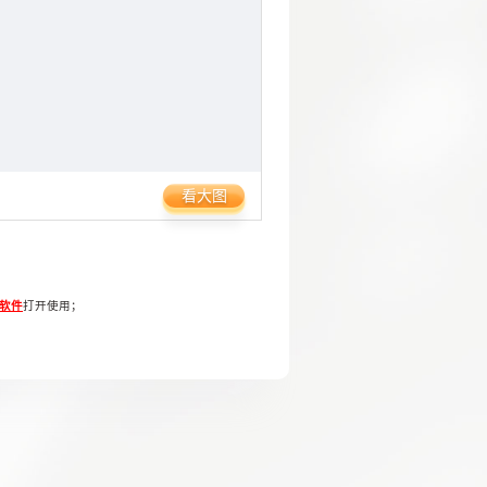
看大图
T软件
打开使用；