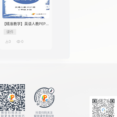
【精准教学】英语人教PEP版
6年级上册Unit 1★★★题库
课件
0
0
微信扫码关注
抖音扫码关注
获取更多教学技巧
解锁课堂黑科技