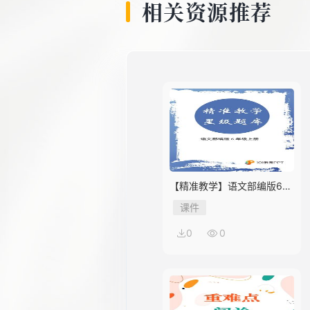
相关资源推荐
【精准教学】语文部编版6年
级上册第2单元★★★★题库
课件
0
0