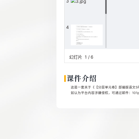
3
4
5
幻灯片
1
/
6
课件介绍
6
这是一套关于《【分层单元卷】部编版语文5年级
如认为平台内容涉嫌侵权，可通过邮件：101pp