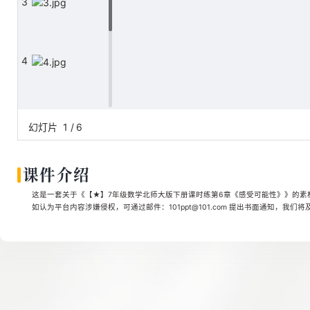
3
4
5
幻灯片
1
/
6
课件介绍
6
这是一套关于《【★】7年级数学北师大版下册课时练第6章《感受可能性》》的素材，
如认为平台内容涉嫌侵权，可通过邮件：101ppt@101.com 提出书面通知，我们