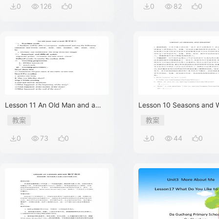
0
126
0
0
82
0
Lesson 11 An Old Man and a
Lesson 10 Seasons and 
Wolf
教案
教案
0
73
0
0
44
0