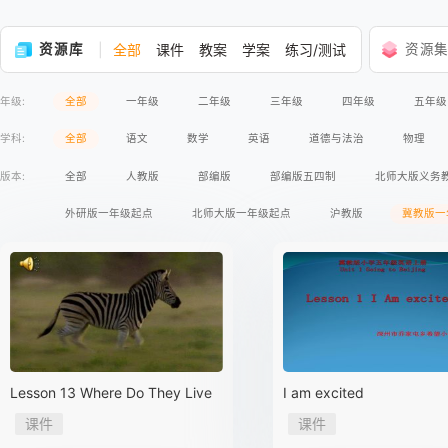
资源库
全部
课件
教案
学案
练习/测试
资源
年级:
全部
一年级
二年级
三年级
四年级
五年级
学科:
全部
语文
数学
英语
道德与法治
物理
版本:
全部
人教版
部编版
部编版五四制
北师大版义务
外研版一年级起点
北师大版一年级起点
沪教版
冀教版一
苏教版义务教育版
语文版义务教育版
冀人版义务教育版
人民版义务教育版
湘教版
商务印书馆
星球地图出版社
鲁教版五四制
教科版
沪粤版
科学出版社
广东教
苏教版2017课标
人民出版社
人教版A版2017课标
人教版
Lesson 13 Where Do They Live
I am excited
高等教育出版社
课件
课件