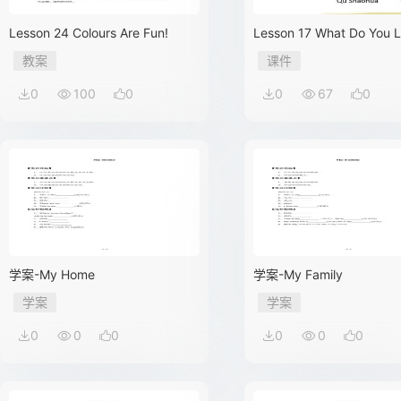
Lesson 24 Colours Are Fun!
Lesson 17 What Do You L
Do?
教案
课件
0
100
0
0
67
0
学案-My Home
学案-My Family
学案
学案
0
0
0
0
0
0