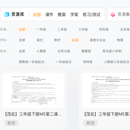
资源库
全部
课件
教案
学案
练习/测试
资源
年级:
全部
一年级
二年级
三年级
四年级
五年级
学科:
全部
语文
数学
英语
道德与法治
物理
版本:
全部
人教版
北师大版
冀教版
青岛版六年制
冀教版一年级起点
一年级起点
译林版
人教版三年级起点
人教版2017课标
北师大版2017课标
外研版2017课标
外
【茂名】三年级下册M5第二课时
【茂名】三年级下册M5第
教学设计
教学设计
教案
教案