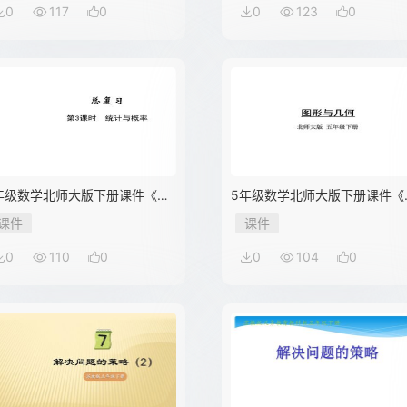
0
117
0
0
123
0
年级数学北师大版下册课件《总
5年级数学北师大版下册课件《
习——统计与概率》（共20张
复习——图形与几何》（共30
课件
课件
PT）
PPT）
0
110
0
0
104
0