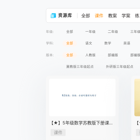
资源库
全部
课件
教案
学案
练
年级:
全部
一年级
二年级
三年
学科:
全部
语文
数学
英语
版本:
全部
人教版
部编版
部编
冀教版三年级起点
外研版三年级起点
【★】5年级数学苏教版下册课件
【
第8单元《单元复习》
件
课件