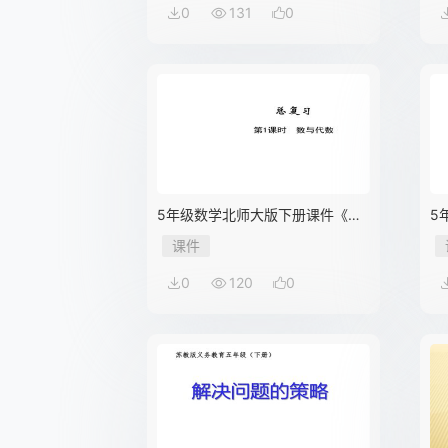
0
131
0
5年级数学北师大版下册课件《总
5
复习——数与代数》（共31张
复
课件
PPT）
P
0
120
0