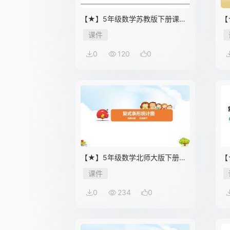
【★】5年级数学苏教版下册课件
【
第7单元《解决问题的策略》
件
课件
0
120
0
【★】5年级数学北师大版下册课
【
件第8单元《复式条形统计图》
课
课件
0
234
0