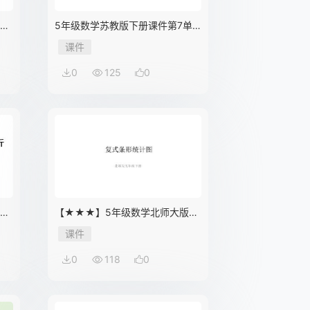
下册
5年级数学苏教版下册课件第7单
》
元《解决问题的策略》
课件
0
125
0
版下
【★★★】5年级数学北师大版下
册课件第8单元《复式条形统计
课件
图》
0
118
0