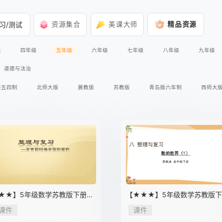
习/测试
资源集合
美课大师
精品资源
级
四年级
五年级
六年级
七年级
八年级
九年级
道德与法治
版五四制
北师大版
冀教版
苏教版
青岛版六年制
西师大
★★】5年级数学苏教版下册课
【★★★】5年级数学苏教版
第8单元《单元复习》
课件第8单元《单元复习》
课件
课件