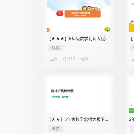
【★★★】5年级数学北师大版下
【
册课件第8单元《复式折线统计
件
课件
图》
0
119
0
【★★】5年级数学北师大版下册
5
课件第8单元《复式折线统计图》
单
课件