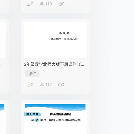
0
119
0
总
5年级数学北师大版下册课件《总
张
复习——图形与几何》（共31张
课件
PPT）
0
112
0