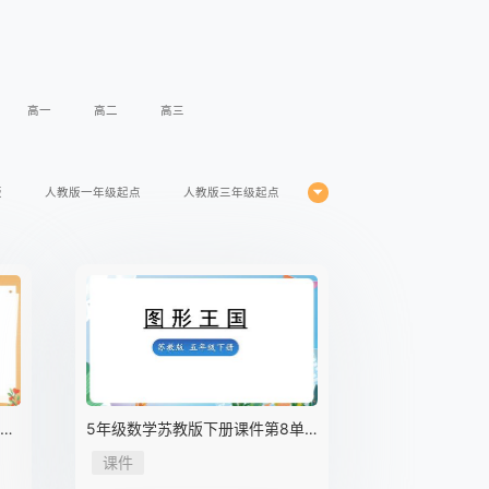
高一
高二
高三
版
人教版一年级起点
人教版三年级起点
下册
5年级数学苏教版下册课件第8单
元《单元复习》
课件