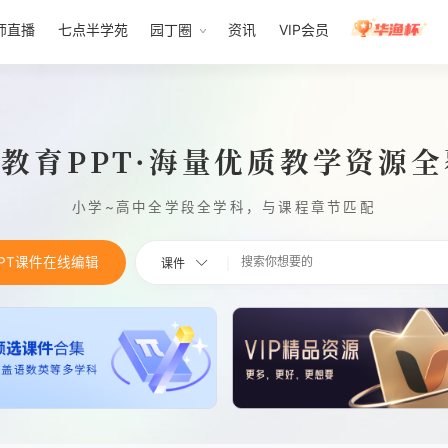
师直播
七点半学苑
园丁圈
资讯
VIP会员
1教育PPT·海量优质教学资源
小学~高中全学段全学科，与课程章节匹配
PPT课件在线编辑
课件