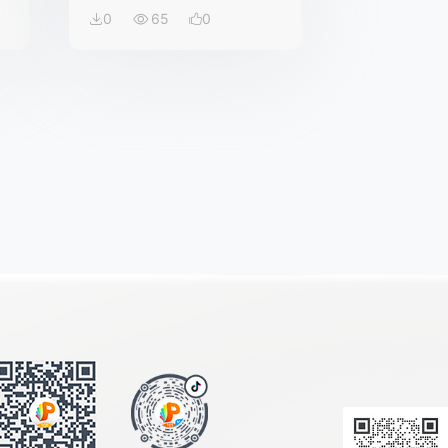
0
65
0