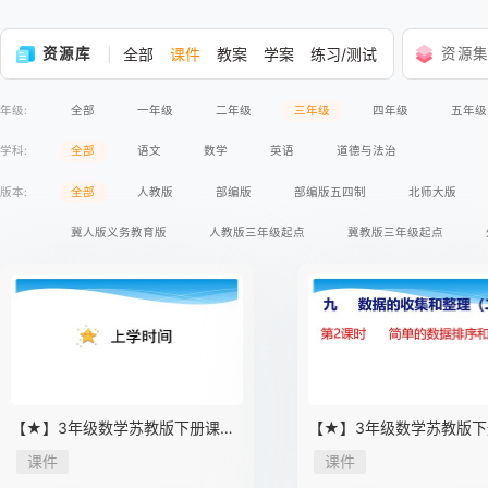
资源库
全部
课件
教案
学案
练习/测试
资源
年级:
全部
一年级
二年级
三年级
四年级
五年级
学科:
全部
语文
数学
英语
道德与法治
版本:
全部
人教版
部编版
部编版五四制
北师大版
冀人版义务教育版
人教版三年级起点
冀教版三年级起点
【★】3年级数学苏教版下册课件
【★】3年级数学苏教版下
第9单元后《上学时间》
第9单元《数据的收集和整
课件
课件
（二）》