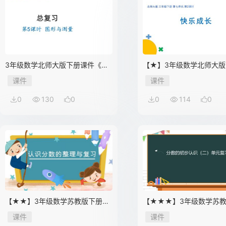
3年级数学北师大版下册课件《总
【★】3年级数学北师大版
复习——图形与测量》（共19张
件第七单元《快乐成长》
课件
课件
PPT）
0
130
0
0
114
0
【★★】3年级数学苏教版下册课
【★★★】3年级数学苏
件第7单元《单元复习》
课件第7单元《单元复习》
课件
课件