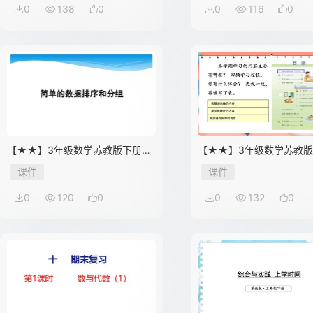
0
138
0
0
116
0
【★★】3年级数学苏教版下册课
【★★】3年级数学苏教
件第9单元《数据的收集和整理
件第10单元《单元复习》
课件
课件
（二）》
0
120
0
0
132
0