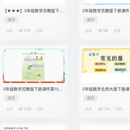
【★★★】3年级数学苏教版下册
3年级数学苏教版下册课件
课件第10单元《单元复习》
元后《上学时间》
课件
课件
0
110
0
0
98
0
3年级数学苏教版下册课件第10单
3年级数学北师大版下册课
元《单元复习》
复习——常见的量》（共1
课件
课件
PPT）
0
109
0
0
114
0