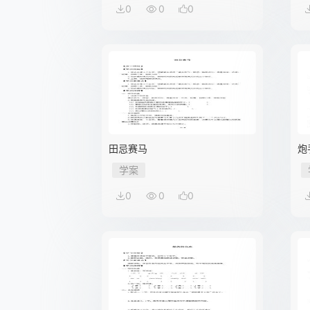
0
0
0
田忌赛马
炮
学案
0
0
0