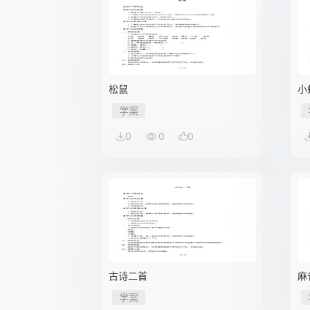
松鼠
小
学案
0
0
0
古诗二首
麻
学案