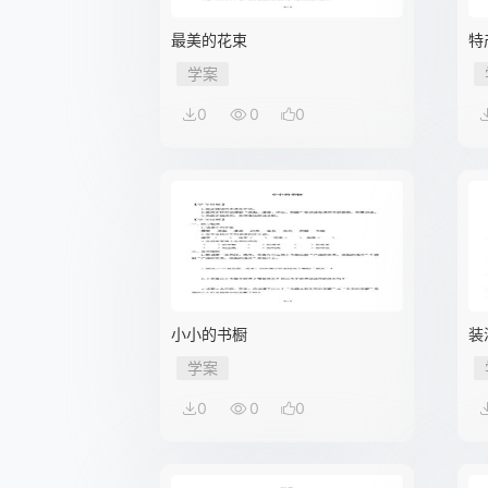
最美的花束
特
学案
0
0
0
小小的书橱
装
学案
0
0
0