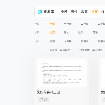
资源库
全部
课件
教案
学案
练
年级:
全部
一年级
二年级
三年
学科:
全部
语文
数学
英语
版本:
全部
人教版
部编版
部编
外研版一年级起点
北师大版一年级起点
苏教版义务教育版
语文版义务教育版
人民版义务教育版
湘教版
商务印
鲁教版五四制
教科版
沪粤版
苏教版2017课标
人民出版社
人教
失踪的森林王国
美
高等教育出版社
学案