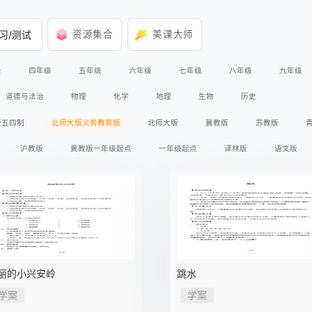
习/测试
资源集合
美课大师
级
四年级
五年级
六年级
七年级
八年级
九年级
道德与法治
物理
化学
地理
生物
历史
版五四制
北师大版义务教育版
北师大版
冀教版
苏教版
沪教版
冀教版一年级起点
一年级起点
译林版
语文版
冀人版义务教育版
人教版三年级起点
冀教版三年级起点
外研版三
书馆
星球地图出版社
冀少版
华师大版
上海科学技术出版社
科学出版社
广东教育出版社
鲁教版
人教版全日制聋校实验教材
版A版2017课标
人教版A版
北师大版2017课标
教科版2017课标
丽的小兴安岭
跳水
学案
学案