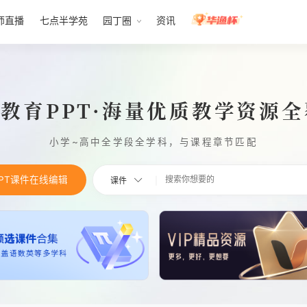
师直播
七点半学苑
园丁圈
资讯
1教育PPT·海量优质教学资源
小学~高中全学段全学科，与课程章节匹配
PPT课件在线编辑
课件