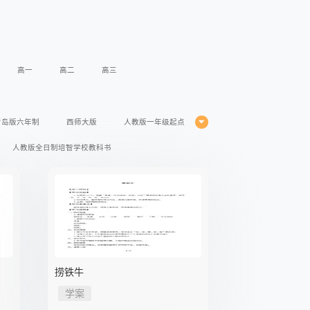
高一
高二
高三
青岛版六年制
西师大版
人教版一年级起点
人教版全日制培智学校教科书
年级起点
闽教版三年级起点
苏科版
仁爱版
人教版五四学制
人教版2017课标
湘教版2017课标
粤教版2017课标
外研版2017课标
外研版
捞铁牛
学案