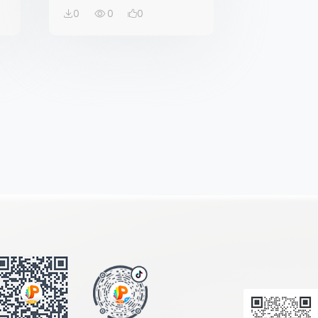
0
0
0