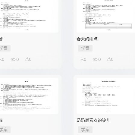
虾
春天的雨点
学案
学案
0
0
0
0
0
0
雀
奶奶最喜欢的铃儿
学案
学案