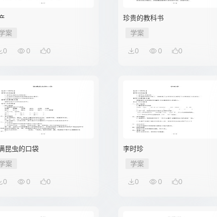
产
珍贵的教科书
学案
学案
0
0
0
0
0
0
满昆虫的口袋
李时珍
学案
学案
0
0
0
0
0
0