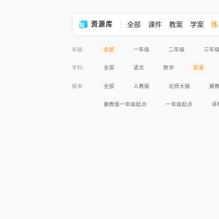
资源库
全部
课件
教案
学案
练
年级:
全部
一年级
二年级
三年
学科:
全部
语文
数学
英语
版本:
全部
人教版
北师大版
冀
冀教版一年级起点
一年级起点
译
人教版2017课标
北师大版2017课标