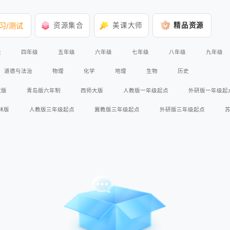
习/测试
资源集合
美课大师
精品资源
级
四年级
五年级
六年级
七年级
八年级
九年级
道德与法治
物理
化学
地理
生物
历史
教版
青岛版六年制
西师大版
人教版一年级起点
外研版一年级起
林版
人教版三年级起点
冀教版三年级起点
外研版三年级起点
外研版2017课标
外研版