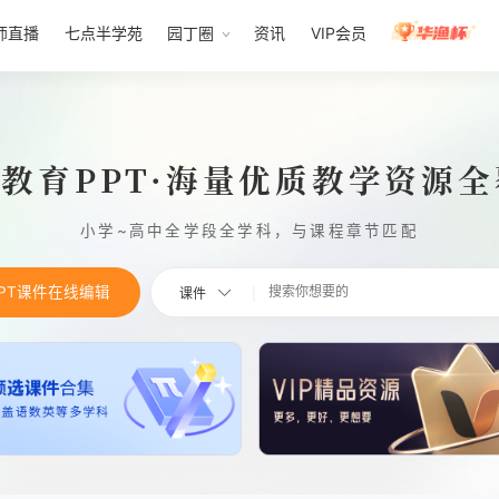
师直播
七点半学苑
园丁圈
资讯
VIP会员
1教育PPT·海量优质教学资源
小学~高中全学段全学科，与课程章节匹配
PPT课件在线编辑
课件