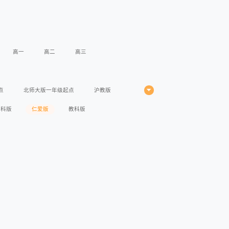
高一
高二
高三
点
北师大版一年级起点
沪教版
苏科版
仁爱版
教科版